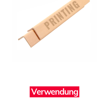
V
e
r
w
e
n
d
u
n
g