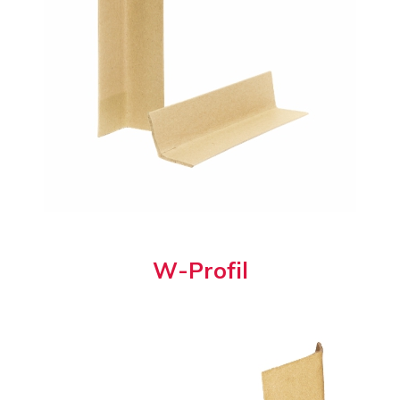
W
-
P
r
o
f
i
l