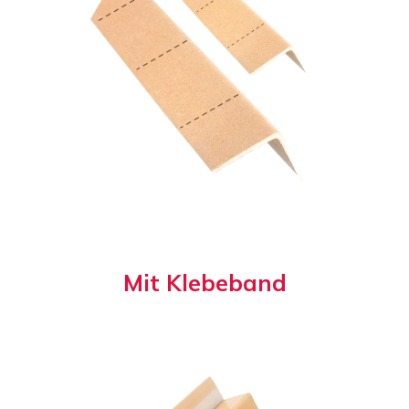
M
i
t
K
l
e
b
e
b
a
n
d