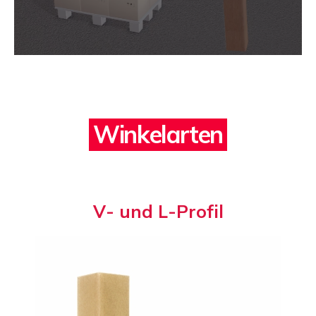
W
i
n
k
e
l
a
r
t
e
n
V
-
u
n
d
L
-
P
r
o
f
i
l