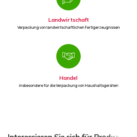
Landwirtschaft
Verpackung von landwirtschaftlichen Fertigerzeugnissen
Handel
insbesondere für die Verpackung von Haushaltsgeräten
I
n
t
e
r
e
s
s
i
e
r
e
n
S
i
e
s
i
c
h
f
ü
r
P
r
o
d
u
k
t
e
?