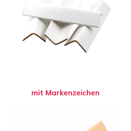
m
i
t
M
a
r
k
e
n
z
e
i
c
h
e
n