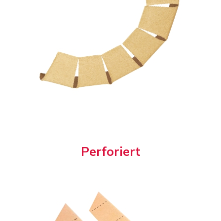
P
e
r
f
o
r
i
e
r
t