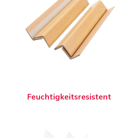
F
e
u
c
h
t
i
g
k
e
i
t
s
r
e
s
i
s
t
e
n
t