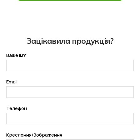
З
а
ц
і
к
а
в
и
л
а
п
р
о
д
у
к
ц
і
я
?
Ваше ім'я
Email
Телефон
Креслення/Зображення