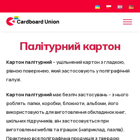
П
а
л
і
т
у
р
н
и
й
к
а
р
т
о
н
Картон палітурний
– ущільнений картон з гладкою,
рівною поверхнею, який застосовують у поліграфічній
галузі.
Картон палітурний
має безліч застосувань – з нього
роблять папки, коробки, блокноти, альбоми, його
використовують для виготовлення обкладинок книг,
шкільних підручників, він застосовується при
виготовленні меблів та іграшок (наприклад, пазлів).
Практично вся поліграфічна продукція з твердою