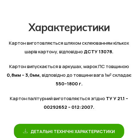
Х
а
р
а
к
т
е
р
и
с
т
и
к
и
Картон виготовляється шляхом склеюванням кількох
шарів картону, відповідно
ДСТУ 13078.
Картон випускається в аркушах, марок ПС товщиною
0,8мм – 3,0мм,
відповідно до товщини вага 1м² складає
550–1800 г.
Картон палітурний виготовляється згідно
ТУ У 21.1 –
00292652 – 012:2007.
ДЕТАЛЬНІ ТЕХНІЧНІ ХАРАКТЕРИСТИКИ