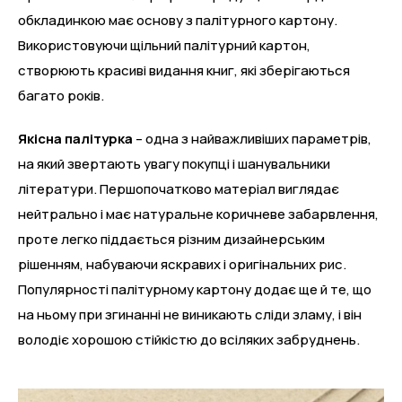
обкладинкою має основу з палітурного картону.
Використовуючи щільний палітурний картон,
створюють красиві видання книг, які зберігаються
багато років.
Якісна палітурка
– одна з найважливіших параметрів,
на який звертають увагу покупці і шанувальники
літератури. Першопочатково матеріал виглядає
нейтрально і має натуральне коричневе забарвлення,
проте легко піддається різним дизайнерським
рішенням, набуваючи яскравих і оригінальних рис.
Популярності палітурному картону додає ще й те, що
на ньому при згинанні не виникають сліди зламу, і він
володіє хорошою стійкістю до всіляких забруднень.