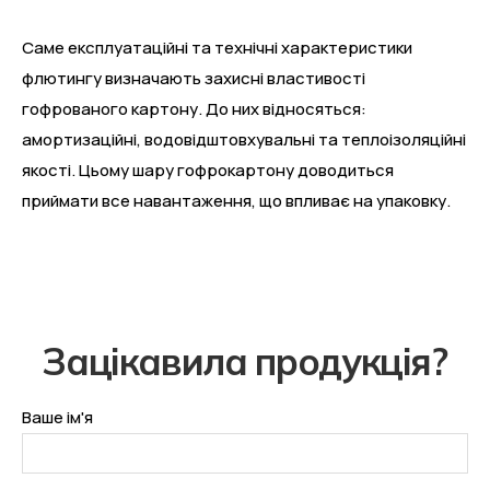
Саме експлуатаційні та технічні характеристики
флютингу визначають захисні властивості
гофрованого картону. До них відносяться:
амортизаційні, водовідштовхувальні та теплоізоляційні
якості. Цьому шару гофрокартону доводиться
приймати все навантаження, що впливає на упаковку.
З
а
ц
і
к
а
в
и
л
а
п
р
о
д
у
к
ц
і
я
?
Ваше ім'я