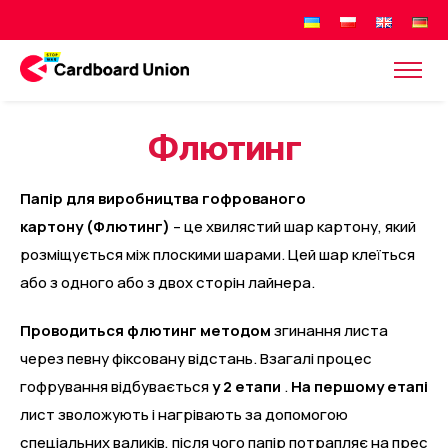
Ф
л
ю
т
и
н
г
Папір для виробництва гофрованого
картону (Флютинг)
– це хвилястий шар картону, який
розміщується між плоскими шарами. Цей шар клеїться
або з одного або з двох сторін лайнера.
Проводиться флютинг методом
згинання листа
через певну фіксовану відстань. Взагалі процес
гофрування відбувається
у 2 етапи
.
На першому етапі
лист зволожують і нагрівають за допомогою
спеціальних валиків, після чого папір потрапляє на прес