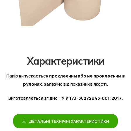
Х
а
р
а
к
т
е
р
и
с
т
и
к
и
Папір випускається
проклеєним або не проклеєним в
рулонах
, залежно від показників якості.
Виготовляється згідно
ТУ У 17.1-38272943-001:2017.
ДЕТАЛЬНІ ТЕХНІЧНІ ХАРАКТЕРИСТИКИ